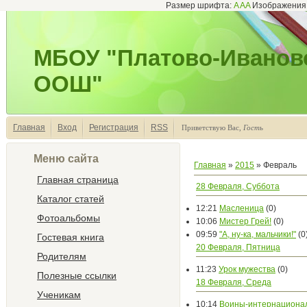
Размер шрифта:
A
A
A
Изображени
МБОУ "Платово-Иванов
ООШ"
Главная
Вход
Регистрация
RSS
Приветствую Вас
,
Гость
Меню сайта
Главная
»
2015
»
Февраль
Главная страница
28 Февраля, Суббота
Каталог статей
12:21
Масленица
(0)
Фотоальбомы
10:06
Мистер Грей!
(0)
09:59
"А, ну-ка, мальчики!"
(0
Гостевая книга
20 Февраля, Пятница
Родителям
11:23
Урок мужества
(0)
Полезные ссылки
18 Февраля, Среда
Ученикам
10:14
Воины-интернациона